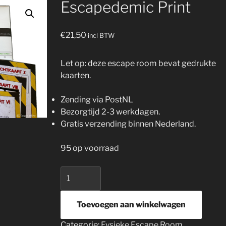
Escapedemic Print
€
21,50
incl BTW
Let op: deze escape room bevat gedrukte
kaarten.
Zending via PostNL
Bezorgtijd 2-3 werkdagen.
Gratis verzending binnen Nederland.
95 op voorraad
Escapedemic
Print
aantal
Toevoegen aan winkelwagen
Categorie:
Fysieke Escape Room